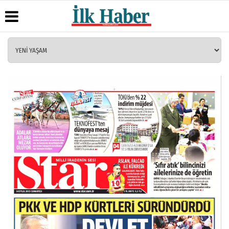
Üye Paneli
Hava
Köşe
Künye
Durumu
Yazarları
Haber
İletişim
Arşivi
Gazete
Video
Çerez
Manşetleri
Galeri
Gazete
Politikası
Arşivi
Anketler
Foto
Gizlilik
Galeri
Günün
Biyografiler
İlkeleri
Haberleri