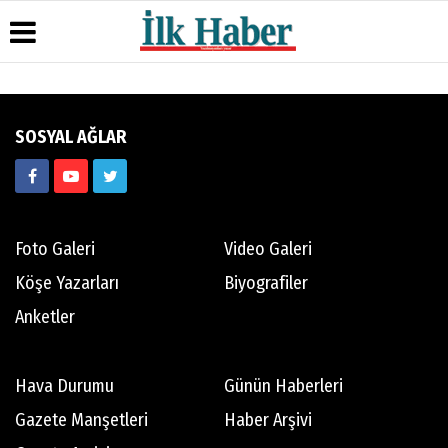
Üye Paneli
Hava
Köşe
Künye
SOSYAL AĞLAR
Durumu
Yazarları
Haber
İletişim
Arşivi
Gazete
Video
Çerez
Manşetleri
Galeri
Gazete
Politikası
Arşivi
Anketler
Foto
Gizlilik
Galeri
Günün
Biyografiler
İlkeleri
Foto Galeri
Video Galeri
Haberleri
Köşe Yazarları
Biyografiler
Anketler
Hava Durumu
Günün Haberleri
Gazete Manşetleri
Haber Arşivi