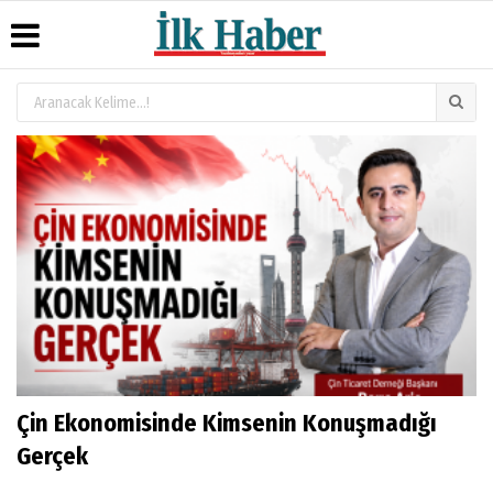
Üye Paneli
Hava
Köşe
Künye
Durumu
Yazarları
Haber
İletişim
Arşivi
Gazete
Video
Çerez
Manşetleri
Galeri
Gazete
Politikası
Arşivi
Anketler
Foto
Gizlilik
Galeri
Günün
Biyografiler
İlkeleri
Haberleri
Çin Ekonomisinde Kimsenin Konuşmadığı
Gerçek