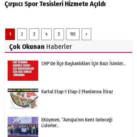
Çırpıcı Spor Tesisleri Hizmete Açıldı
1
2
3
4
5
102
Çok Okunan
Haberler
CHP'de İlçe Başkanlıkları İçin Bazı İsimler...
Kartal Etap-1 Etap-2 Planlarına İtiraz
EKöymen, “Avrupa’nın Kent Geleceği
Liderler...