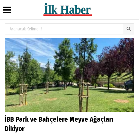
Üye Paneli
Hava
Köşe
Künye
Durumu
Yazarları
Haber
İletişim
Arşivi
Gazete
Video
Çerez
Manşetleri
Galeri
Gazete
Politikası
Arşivi
Anketler
Foto
Gizlilik
Galeri
Günün
Biyografiler
İlkeleri
Haberleri
İBB Park ve Bahçelere Meyve Ağaçları
Dikiyor