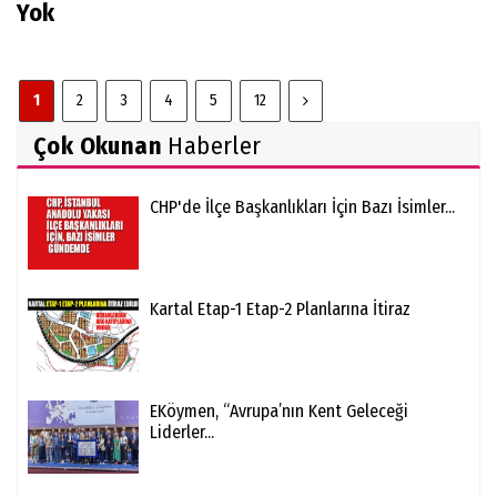
Yok
1
2
3
4
5
12
Çok Okunan
Haberler
CHP'de İlçe Başkanlıkları İçin Bazı İsimler...
Kartal Etap-1 Etap-2 Planlarına İtiraz
EKöymen, “Avrupa’nın Kent Geleceği
Liderler...