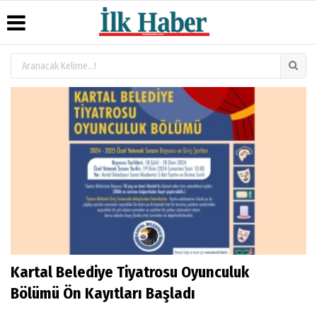
Üye Paneli
Hava
Köşe
Künye
Durumu
Yazarları
Haber
İletişim
Arşivi
Gazete
Video
Çerez
Manşetleri
Galeri
Gazete
Politikası
Arşivi
Anketler
Foto
Gizlilik
Galeri
Günün
Biyografiler
İlkeleri
Haberleri
Kartal Belediye Tiyatrosu Oyunculuk
Bölümü Ön Kayıtları Başladı