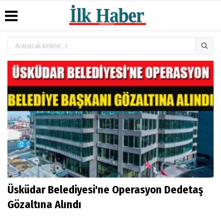
Üye Paneli
Hava
Köşe
Künye
Durumu
Yazarları
Haber
İletişim
Arşivi
Gazete
Video
Çerez
Manşetleri
Galeri
Gazete
Politikası
Arşivi
Anketler
Foto
Gizlilik
Galeri
Günün
Biyografiler
İlkeleri
Haberleri
Üsküdar Belediyesi'ne Operasyon Dedetaş
Gözaltına Alındı