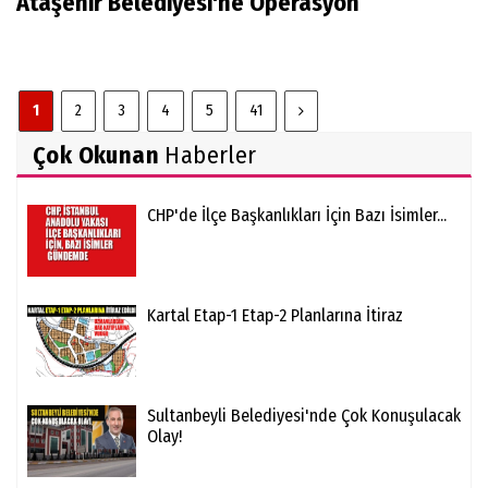
Ataşehir Belediyesi'ne Operasyon
1
2
3
4
5
41
Çok Okunan
Haberler
CHP'de İlçe Başkanlıkları İçin Bazı İsimler...
Kartal Etap-1 Etap-2 Planlarına İtiraz
Sultanbeyli Belediyesi'nde Çok Konuşulacak
Olay!