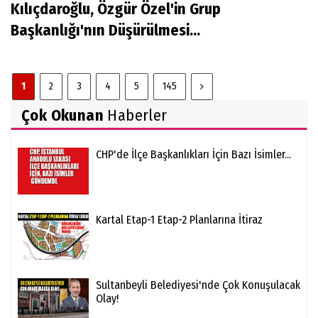
Kılıçdaroğlu, Özgür Özel'in Grup
Başkanlığı'nın Düşürülmesi...
1
2
3
4
5
145
Çok Okunan
Haberler
CHP'de İlçe Başkanlıkları İçin Bazı İsimler...
Kartal Etap-1 Etap-2 Planlarına İtiraz
Sultanbeyli Belediyesi'nde Çok Konuşulacak
Olay!