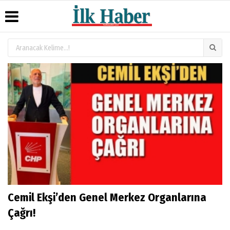
Üye Paneli
Hava
Köşe
Künye
Durumu
Yazarları
Haber
İletişim
Arşivi
Gazete
Video
Çerez
Manşetleri
Galeri
Gazete
Politikası
Arşivi
Anketler
Foto
Gizlilik
Galeri
Günün
Biyografiler
İlkeleri
Haberleri
Cemil Ekşi’den Genel Merkez Organlarına
Çağrı!