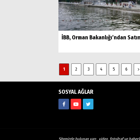
İBB, Orman Bakanlığı’ndan Satın
1
2
3
4
5
6
SOSYAL AĞLAR
Sitemizde bulunan yazı , video, fotoğraf ve haberle