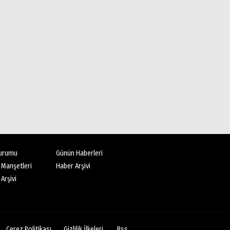
urumu
Günün Haberleri
 Manşetleri
Haber Arşivi
Arşivi
Çerez Politikası
Gizlilik İlkeleri
Rss