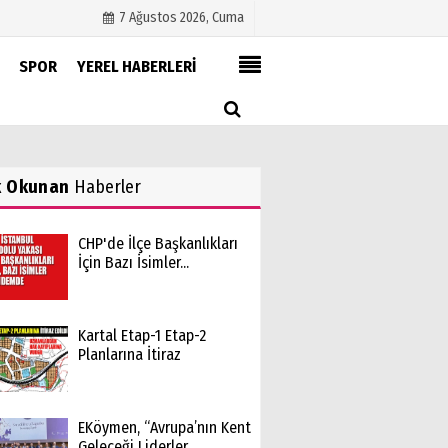
7 Ağustos 2026, Cuma
SPOR
YEREL HABERLERİ
Künye
İletişim
Çerez Politikası
k Okunan
Haberler
Gizlilik İlkeleri
CHP'de İlçe Başkanlıkları
İçin Bazı İsimler...
Kartal Etap-1 Etap-2
Planlarına İtiraz
EKöymen, “Avrupa’nın Kent
Geleceği Liderler...