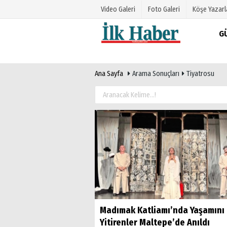
Video Galeri
Foto Galeri
Köşe Yazarl
G
Üye Paneli
Hava Duru
Ana Sayfa
Arama Sonuçları
Tiyatrosu
Haber Arşivi
Gazete Man
Gazete Arşivi
Anketler
Günün Haberleri
Biyografile
Madımak Katliamı’nda Yaşamını
Yitirenler Maltepe’de Anıldı