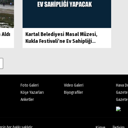
 Aldı
Kartal Belediyesi Masal Müzesi,
Kukla Festivali’ne Ev Sahipliği
Yapacak
Foto Galeri
Video Galeri
Hava D
Köşe Yazarları
Biyografiler
Gazete
Anketler
Gazete 
rin her hakkı saklıdır.
Künye
İletişim