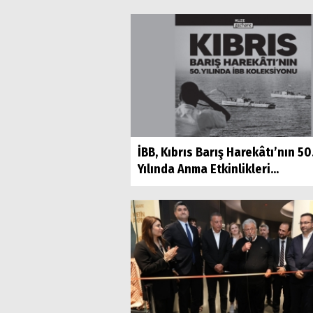
İBB, Kıbrıs Barış Harekâtı’nın 50
Yılında Anma Etkinlikleri...