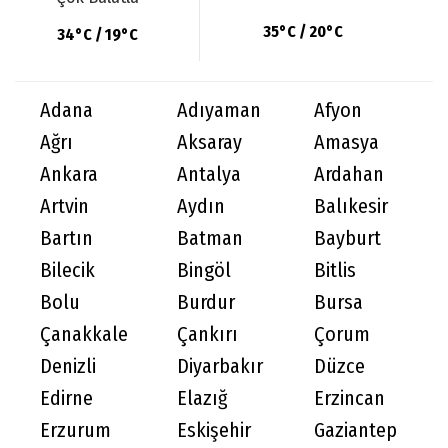
35°C / 20°C
34°C / 19°C
Adana
Adıyaman
Afyon
Ağrı
Aksaray
Amasya
Ankara
Antalya
Ardahan
Artvin
Aydın
Balıkesir
Bartın
Batman
Bayburt
Bilecik
Bingöl
Bitlis
Bolu
Burdur
Bursa
Çanakkale
Çankırı
Çorum
Denizli
Diyarbakır
Düzce
Edirne
Elazığ
Erzincan
Erzurum
Eskişehir
Gaziantep