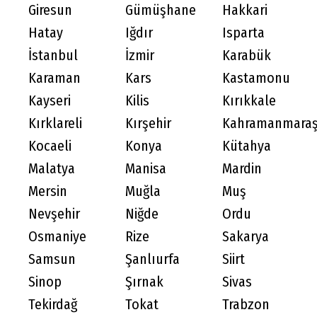
Giresun
Gümüşhane
Hakkari
Hatay
Iğdır
Isparta
İstanbul
İzmir
Karabük
Karaman
Kars
Kastamonu
Kayseri
Kilis
Kırıkkale
Kırklareli
Kırşehir
Kahramanmara
Kocaeli
Konya
Kütahya
Malatya
Manisa
Mardin
Mersin
Muğla
Muş
Nevşehir
Niğde
Ordu
Osmaniye
Rize
Sakarya
Samsun
Şanlıurfa
Siirt
Sinop
Şırnak
Sivas
Tekirdağ
Tokat
Trabzon