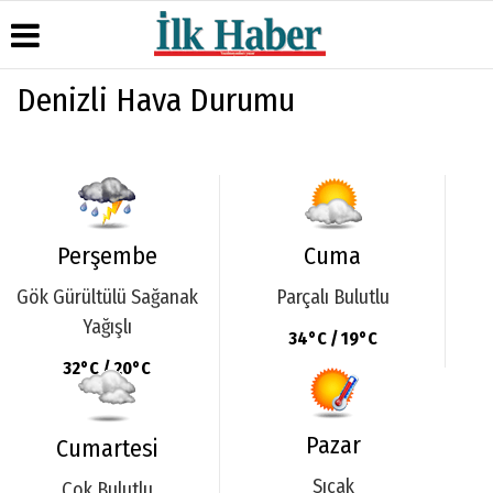
Denizli Hava Durumu
Üye Paneli
Hava
Köşe
Künye
Durumu
Yazarları
Haber
İletişim
Arşivi
Gazete
Video
Çerez
Manşetleri
Galeri
Gazete
Politikası
Arşivi
Anketler
Foto
Gizlilik
Perşembe
Cuma
Galeri
Günün
Biyografiler
İlkeleri
Haberleri
Gök Gürültülü Sağanak
Parçalı Bulutlu
Yağışlı
34°C / 19°C
32°C / 20°C
Pazar
Cumartesi
Sıcak
Çok Bulutlu