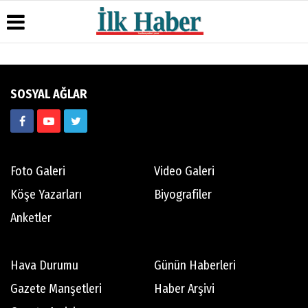
Üye Paneli
Hava
Köşe
Künye
SOSYAL AĞLAR
Durumu
Yazarları
Haber
İletişim
Arşivi
Gazete
Video
Çerez
Manşetleri
Galeri
Gazete
Politikası
Arşivi
Anketler
Foto
Gizlilik
Galeri
Günün
Biyografiler
İlkeleri
Foto Galeri
Video Galeri
Haberleri
Köşe Yazarları
Biyografiler
Anketler
Hava Durumu
Günün Haberleri
Gazete Manşetleri
Haber Arşivi