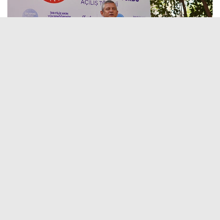
20 Ağustos 2025 - 15:56
Editör:
İlk Haber
Filiz Akın Yüksek Öğrenim Kız Öğrenci Yurdu açılışında
konuşan CHP Genel Başkanı Özgür Özel, “Esas mesele, devletin,
Türkiye Cumhuriyeti'ni yöneten iktidarın kararlılığıyla olacak.
Cumhuriyet Halk Partisi'nin iktidarında, yürütmenin başındaki
Cumhurbaşkanımızın ilk vereceği talimat, TOKİ'ye olacak ve bir
yıl içinde, bütün öğrencilere yetecek kadar cumhuriyet yurtları
TOKİ tarafından inşa edilecek. Bizim kardeşlerimizi,
arkadaşlarımızı, evlatlarımızı kimsenin insafına terk edecek