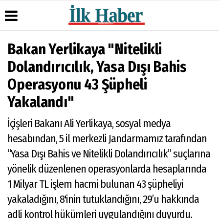
Bakan Yerlikaya "Nitelikli
Üye Paneli
Hava
Köşe
Künye
Dolandırıcılık, Yasa Dışı Bahis
Durumu
Yazarları
Haber
İletişim
Operasyonu 43 Şüpheli
Arşivi
Gazete
Video
Çerez
Manşetleri
Galeri
Gazete
Politikası
Yakalandı"
Arşivi
Anketler
Foto
Gizlilik
Galeri
Günün
Biyografiler
İlkeleri
İçişleri Bakanı Ali Yerlikaya, sosyal medya
Haberleri
hesabından, 5 il merkezli Jandarmamız tarafından
“Yasa Dışı Bahis ve Nitelikli Dolandırıcılık” suçlarına
yönelik düzenlenen operasyonlarda hesaplarında
1 Milyar TL işlem hacmi bulunan 43 şüpheliyi
yakaladığını, 8'inin tutuklandığını, 29’u hakkında
adli kontrol hükümleri uygulandığını duyurdu.