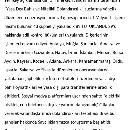
Yerlikey açıklamasında "5 il merkezli Jandarmamız tarafından
“Yasa Dışı Bahis ve Nitelikli Dolandırıcılık” suçlarına yönelik
düzenlenen operasyonlarımızda; hesaplarında 1 Milyar TL işlem
hacmi bulunan 43 şüpheliyi yakaladık 8'i TUTUKLANDI. 29’u
hakkında adli kontrol hükümleri uygulandı. Diğerlerinin
işlemleri devam ediyor. Antalya, Muğla, Şanlıurfa, Amasya ve
Düzce merkezli Gaziantep, Hatay, İzmir, İstanbul, Mersin, Bursa,
Aydın, Kayseri, Kocaeli, Adana, Ankara, Kahramanmaraş, Ordu,
Isparta, Sakarya ve Sivas’ta düzenlenen operasyonlarda
yakalanan şüphelilerin; İnternet siteleri üzerinden yasa dışı
bahis oynattıkları ve yasa dışı para transferlerine aracılık
ettikleri, Sosyal medya platformları üzerinden sahte "elektrikli
bisiklet, cep telefonu satışı ve yatırım danışmanlığı" ilanlar
vererek vatandaşlarımızı dolandırdıkları tespit edildi ve bu
şahıslar hakkında Savcılıklarımızca soruşturma başlatıldı.