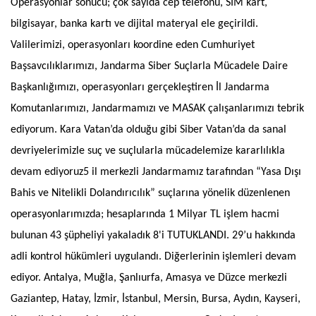
Operasyonlar sonucu; çok sayıda cep telefonu, SIM kart,
bilgisayar, banka kartı ve dijital materyal ele geçirildi.
Valilerimizi, operasyonları koordine eden Cumhuriyet
Başsavcılıklarımızı, Jandarma Siber Suçlarla Mücadele Daire
Başkanlığımızı, operasyonları gerçekleştiren İl Jandarma
Komutanlarımızı, Jandarmamızı ve MASAK çalışanlarımızı tebrik
ediyorum. Kara Vatan’da olduğu gibi Siber Vatan’da da sanal
devriyelerimizle suç ve suçlularla mücadelemize kararlılıkla
devam ediyoruz5 il merkezli Jandarmamız tarafından “Yasa Dışı
Bahis ve Nitelikli Dolandırıcılık” suçlarına yönelik düzenlenen
operasyonlarımızda; hesaplarında 1 Milyar TL işlem hacmi
bulunan 43 şüpheliyi yakaladık 8'i TUTUKLANDI. 29’u hakkında
adli kontrol hükümleri uygulandı. Diğerlerinin işlemleri devam
ediyor. Antalya, Muğla, Şanlıurfa, Amasya ve Düzce merkezli
Gaziantep, Hatay, İzmir, İstanbul, Mersin, Bursa, Aydın, Kayseri,