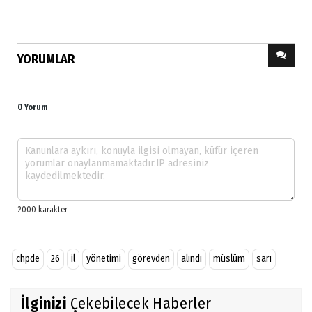
YORUMLAR
0 Yorum
chpde
26
il
yönetimi
görevden
alındı
müslüm
sarı
İlginizi
Çekebilecek Haberler