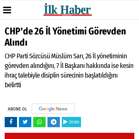
CHP'de 26 İl Yönetimi Görevden
Üye Paneli
Hava
Köşe
Künye
Alındı
Durumu
Yazarları
Haber
İletişim
Arşivi
Gazete
Video
CHP Parti Sözcüsü Müslüm Sarı, 26 İl yönetiminin
Çerez
Manşetleri
Galeri
Gazete
Politikası
görevden alındığını, 7 İl Başkanı hakkında ise kesin
Arşivi
Anketler
Foto
Gizlilik
Galeri
ihraç talebiyle disiplin sürecinin başlatıldığını
Günün
Biyografiler
İlkeleri
Haberleri
belirtti
ABONE OL
Dinle