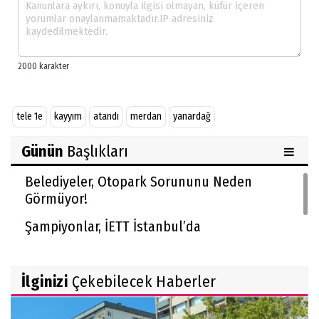
tele 1e
kayyım
atandı
merdan
yanardağ
Günün
Başlıkları
Belediyeler, Otopark Sorununu Neden
Görmüyor!
Şampiyonlar, İETT İstanbul’da
İlginizi
Çekebilecek Haberler