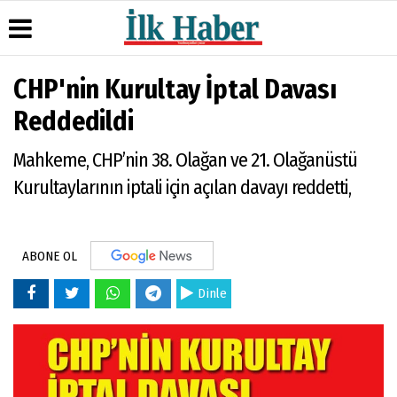
CHP'nin Kurultay İptal Davası
Üye Paneli
Hava
Köşe
Künye
Reddedildi
Durumu
Yazarları
Haber
İletişim
Arşivi
Gazete
Video
Mahkeme, CHP’nin 38. Olağan ve 21. Olağanüstü
Çerez
Manşetleri
Galeri
Gazete
Politikası
Kurultaylarının iptali için açılan davayı reddetti,
Arşivi
Anketler
Foto
Gizlilik
Galeri
Günün
Biyografiler
İlkeleri
Haberleri
ABONE OL
Dinle