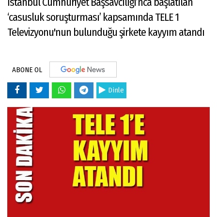
İstanbul Cumhuriyet Başsavcılığı’nca başlatılan
‘casusluk soruşturması’ kapsamında TELE 1
Televizyonu'nun bulunduğu şirkete kayyım atandı
ABONE OL
Dinle