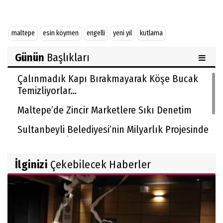
maltepe
esin köymen
engelli
yeni yıl
kutlama
Günün
Başlıkları
Çalınmadık Kapı Bırakmayarak Köşe Bucak
Temizliyorlar…
Maltepe’de Zincir Marketlere Sıkı Denetim
Sultanbeyli Belediyesi’nin Milyarlık Projesinde
Usulsüzlük İddiası!
İlginizi
Çekebilecek Haberler