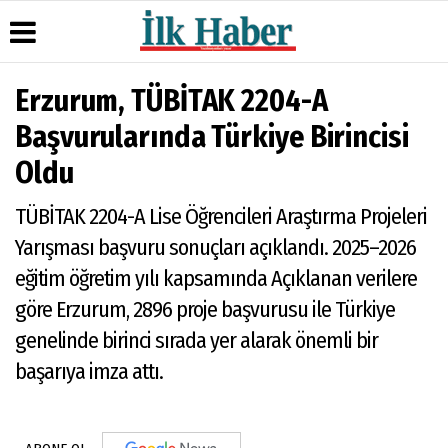
Erzurum, TÜBİTAK 2204-A
Üye Paneli
Hava
Köşe
Künye
Başvurularında Türkiye Birincisi
Durumu
Yazarları
Haber
İletişim
Oldu
Arşivi
Gazete
Video
Çerez
Manşetleri
Galeri
Gazete
Politikası
TÜBİTAK 2204-A Lise Öğrencileri Araştırma Projeleri
Arşivi
Anketler
Foto
Gizlilik
Galeri
Günün
Biyografiler
İlkeleri
Yarışması başvuru sonuçları açıklandı. 2025–2026
Haberleri
eğitim öğretim yılı kapsamında Açıklanan verilere
göre Erzurum, 2896 proje başvurusu ile Türkiye
genelinde birinci sırada yer alarak önemli bir
başarıya imza attı.