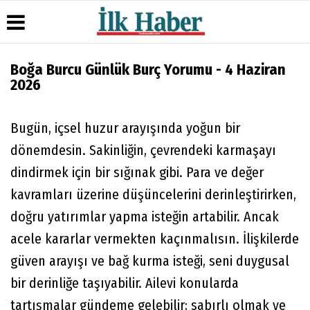
Boğa Burcu Günlük Burç Yorumu - 4 Haziran
2026
Üye Paneli
Hava
Köşe
Künye
Durumu
Yazarları
Haber
İletişim
Arşivi
Gazete
Video
Çerez
Bugün, içsel huzur arayışında yoğun bir
Manşetleri
Galeri
Gazete
Politikası
dönemdesin. Sakinliğin, çevrendeki karmaşayı
Arşivi
Anketler
Foto
Gizlilik
Galeri
Günün
Biyografiler
İlkeleri
dindirmek için bir sığınak gibi. Para ve değer
Haberleri
kavramları üzerine düşüncelerini derinleştirirken,
doğru yatırımlar yapma isteğin artabilir. Ancak
acele kararlar vermekten kaçınmalısın. İlişkilerde
güven arayışı ve bağ kurma isteği, seni duygusal
bir derinliğe taşıyabilir. Ailevi konularda
tartışmalar gündeme gelebilir; sabırlı olmak ve