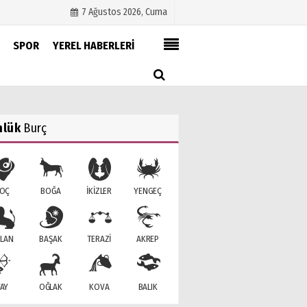
7 Ağustos 2026, Cuma
SPOR
YEREL HABERLERİ
Künye
İletişim
Çerez Politikası
nlük
Burç
Gizlilik İlkeleri
OÇ
BOĞA
İKİZLER
YENGEÇ
LAN
BAŞAK
TERAZİ
AKREP
AY
OĞLAK
KOVA
BALIK