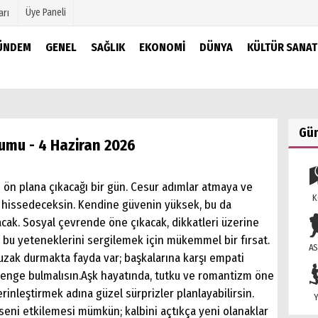
Üye Paneli
arı
ÜNDEM
GENEL
SAĞLIK
EKONOMI
DÜNYA
KÜLTÜR SANAT
mu
Köşe Yazarları
şetleri
Video Galeri
Foto Galeri
Gü
umu - 4 Haziran 2026
r
n ön plana çıkacağı bir gün. Cesur adımlar atmaya ve
K
r hissedeceksin. Kendine güvenin yüksek, bu da
racak. Sosyal çevrende öne çıkacak, dikkatleri üzerine
 bu yeteneklerini sergilemek için mükemmel bir fırsat.
AS
 uzak durmakta fayda var; başkalarına karşı empati
 denge bulmalısın.Aşk hayatında, tutku ve romantizm öne
erinleştirmek adına güzel sürprizler planlayabilirsin.
Y
n seni etkilemesi mümkün; kalbini açtıkça yeni olanaklar