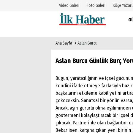
Video Galeri
Foto Galeri
Köşe Yazarl
G
Üye Paneli
Hava Duru
Ana Sayfa
Aslan Burcu
Haber Arşivi
Gazete Man
Gazete Arşivi
Anketler
Aslan Burcu Günlük Burç Yor
Günün Haberleri
Biyografile
Bugün, yaratıcılığının ve içsel gücünü
kendini ifade etmeye fazlasıyla hazı
başkalarını etkileme kabiliyetini artı
çekeceksin. Sanatsal bir yönün varsa,
Ancak, aşırı gururlu olma eğiliminden
göstermeni kolaylaştıracak bir içsel
çıkacak. Partnerinle olan bağlantını d
Bekar isen, karşına çıkan yeni birini