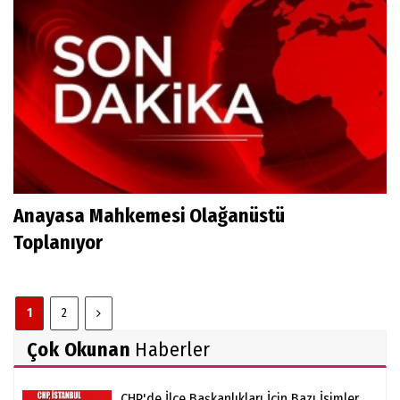
Anayasa Mahkemesi Olağanüstü
Toplanıyor
1
2
Çok Okunan
Haberler
CHP'de İlçe Başkanlıkları İçin Bazı İsimler...