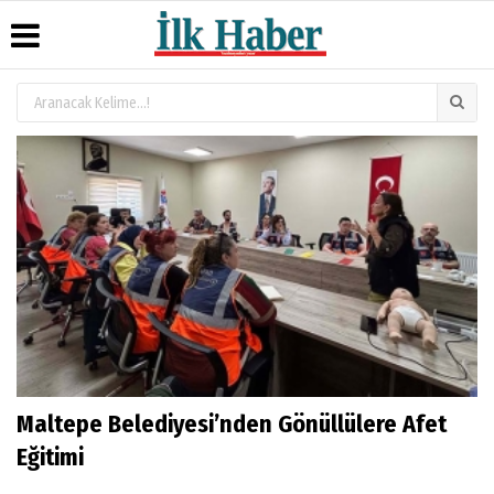
Üye Paneli
Hava
Köşe
Künye
Durumu
Yazarları
Haber
İletişim
Arşivi
Gazete
Video
Çerez
Manşetleri
Galeri
Gazete
Politikası
Arşivi
Anketler
Foto
Gizlilik
Galeri
Günün
Biyografiler
İlkeleri
Haberleri
Maltepe Belediyesi’nden Gönüllülere Afet
Eğitimi