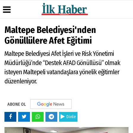
Maltepe Belediyesi'nden
Üye Paneli
Hava
Köşe
Künye
Gönüllülere Afet Eğitimi
Durumu
Yazarları
Haber
İletişim
Arşivi
Gazete
Video
Maltepe Belediyesi Afet İşleri ve Risk Yönetimi
Çerez
Manşetleri
Galeri
Gazete
Politikası
Müdürlüğü’nde “Destek AFAD Gönüllüsü” olmak
Arşivi
Anketler
Foto
Gizlilik
Galeri
isteyen Maltepeli vatandaşlara yönelik eğitimler
Günün
Biyografiler
İlkeleri
Haberleri
düzenleniyor.
ABONE OL
Dinle