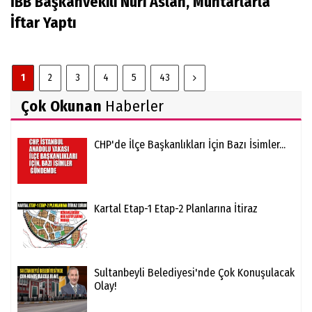
İBB Başkanvekili Nuri Aslan, Muhtarlarla
İftar Yaptı
1
2
3
4
5
43
Çok Okunan
Haberler
CHP'de İlçe Başkanlıkları İçin Bazı İsimler...
Kartal Etap-1 Etap-2 Planlarına İtiraz
Sultanbeyli Belediyesi'nde Çok Konuşulacak
Olay!