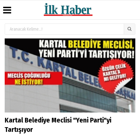
Üye Paneli
Hava
Köşe
Künye
Durumu
Yazarları
Haber
İletişim
Arşivi
Gazete
Video
Çerez
Manşetleri
Galeri
Gazete
Politikası
Arşivi
Anketler
Foto
Gizlilik
Galeri
Günün
Biyografiler
İlkeleri
Haberleri
Kartal Belediye Meclisi "Yeni Parti"yi
Tartışıyor