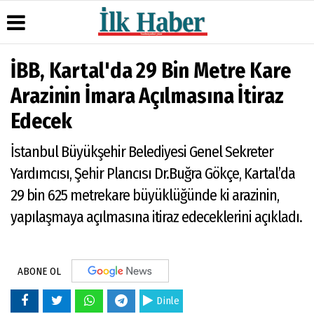
İBB, Kartal'da 29 Bin Metre Kare
Üye Paneli
Hava
Köşe
Künye
Arazinin İmara Açılmasına İtiraz
Durumu
Yazarları
Haber
İletişim
Edecek
Arşivi
Gazete
Video
Çerez
Manşetleri
Galeri
Gazete
Politikası
İstanbul Büyükşehir Belediyesi Genel Sekreter
Arşivi
Anketler
Foto
Gizlilik
Galeri
Günün
Biyografiler
İlkeleri
Yardımcısı, Şehir Plancısı Dr.Buğra Gökçe, Kartal’da
Haberleri
29 bin 625 metrekare büyüklüğünde ki arazinin,
yapılaşmaya açılmasına itiraz edeceklerini açıkladı.
ABONE OL
Dinle