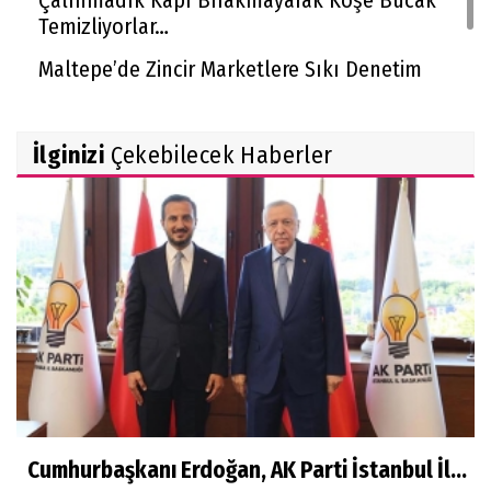
Çalınmadık Kapı Bırakmayarak Köşe Bucak
Temizliyorlar…
Maltepe’de Zincir Marketlere Sıkı Denetim
Sultanbeyli Belediyesi’nin Milyarlık Projesinde
Usulsüzlük İddiası!
İlginizi
Çekebilecek Haberler
Cumhurbaşkanı Erdoğan, AK Parti İstanbul İl...