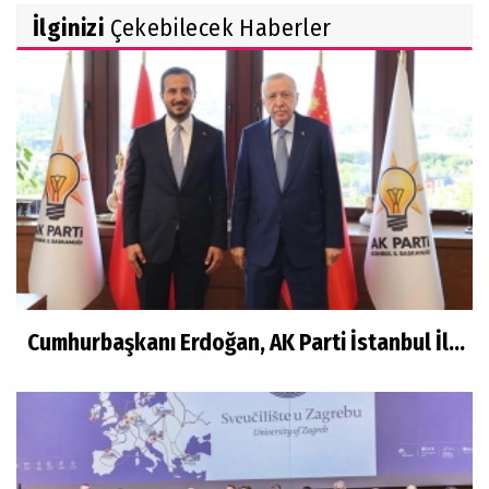
Usulsüzlük İddiası!
İlginizi
Çekebilecek Haberler
Cumhurbaşkanı Erdoğan, AK Parti İstanbul İl...