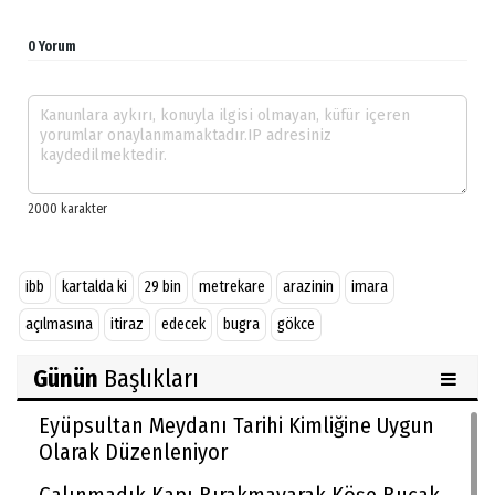
0 Yorum
ibb
kartalda ki
29 bin
metrekare
arazinin
imara
açılmasına
itiraz
edecek
bugra
gökce
Günün
Başlıkları
Eyüpsultan Meydanı Tarihi Kimliğine Uygun
Olarak Düzenleniyor