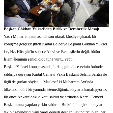
Başkan Gökhan Yüksel’den Birlik ve Beraberlik Mesajı
Yas-ı Muharrem anmasında son olarak kürsüye çıkarak bir
konuşma gerçekleştiren Kartal Belediye Başkanı Gökhan Yüksel
ise, Hz. Hüseyin'in sadece Alevi ve Bektaşilerin değil, bütün
İslam âleminin şehidi olduğuna vurgu yaptı.
Başkan Yüksel konuşmasında, birkaç gün önce evinin önünde
saldırıya uğrayan Kartal Cemevi Vakfı Başkanı Selami Sarıtaş ile
ilgili de şunları söyledi; "Maalesef ki Muharrem Ayı’nda
ülkemizin dört bir yanında istemediğimiz olaylarla karşılaşıyoruz.
İlk önce Ankara’daki o kötü saldırı ve ardından Kartal Cemevi
Başkanımıza yapılan çirkin saldırı... Bu kötü, bu çirkin olayların
tek bir sevindirici yanı vardı değerli dostlar. Sevindirici olan; her