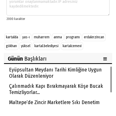
kartalda
yas-ı
muharrem
anma
programı
erdalerzincan
gökhan
yüksel
kartal.belediyesi
kartalcemevi
Günün
Başlıkları
Eyüpsultan Meydanı Tarihi Kimliğine Uygun
Olarak Düzenleniyor
Çalınmadık Kapı Bırakmayarak Köşe Bucak
Temizliyorlar…
Maltepe’de Zincir Marketlere Sıkı Denetim
Sultanbeyli Belediyesi’nin Milyarlık Projesinde