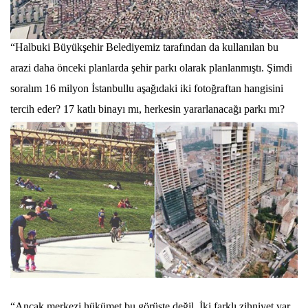
“Halbuki Büyükşehir Belediyemiz tarafından da kullanılan bu
arazi daha önceki planlarda şehir parkı olarak planlanmıştı. Şimdi
soralım 16 milyon İstanbullu aşağıdaki iki fotoğraftan hangisini
tercih eder? 17 katlı binayı mı, herkesin yararlanacağı parkı mı?
“Ancak merkezi hükümet bu görüşte değil. İki farklı zihniyet var.