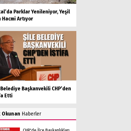
al’da Parklar Yenileniyor, Yeşil
 Hacmi Artıyor
e Belediye Başkanvekili CHP’den
fa Etti
k Okunan
Haberler
CHP'de İlçe Başkanlıkları