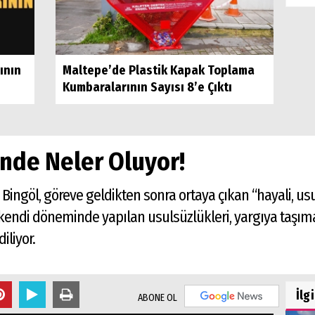
ının
Maltepe’de Plastik Kapak Toplama
Kumbaralarının Sayısı 8’e Çıktı
'nde Neler Oluyor!
 Bingöl, göreve geldikten sonra ortaya çıkan “hayali, us
endi döneminde yapılan usulsüzlükleri, yargıya taşıma
iliyor.
İlg
ABONE OL