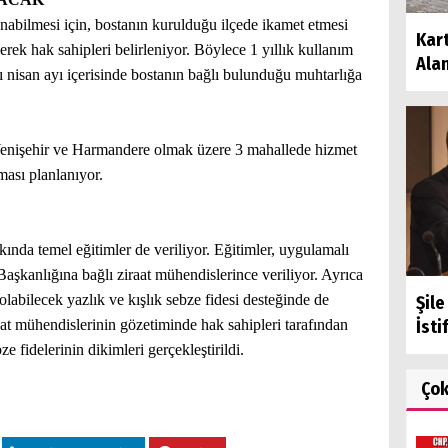
anabilmesi için, bostanın kurulduğu ilçede ikamet etmesi
Kart
lerek hak sahipleri belirleniyor. Böylece 1 yıllık kullanım
Alan
ı nisan ayı içerisinde bostanın bağlı bulunduğu muhtarlığa
 Yenişehir ve Harmandere olmak üzere 3 mahallede hizmet
lması planlanıyor.
kkında temel eğitimler de veriliyor. Eğitimler, uygulamalı
aşkanlığına bağlı ziraat mühendislerince veriliyor. Ayrıca
i olabilecek yazlık ve kışlık sebze fidesi desteğinde de
Şil
aat mühendislerinin gözetiminde hak sahipleri tarafından
İsti
ze fidelerinin dikimleri gerçekleştirildi.
Ço