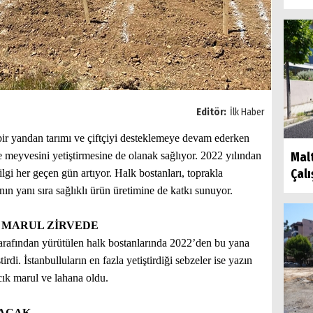
Editör:
İlk Haber
bir yandan tarımı ve çiftçiyi desteklemeye devam ederken
e meyvesini yetiştirmesine de olanak sağlıyor. 2022 yılından
Mal
Çal
lgi her geçen gün artıyor. Halk bostanları, toprakla
ın yanı sıra sağlıklı ürün üretimine de katkı sunuyor.
K MARUL ZİRVEDE
rafından yürütülen halk bostanlarında 2022’den bu yana
irdi. İstanbulluların en fazla yetiştirdiği sebzeler ise yazın
cık marul ve lahana oldu.
LACAK