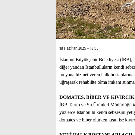
18 Haziran 2025 - 13:53
İstanbul Büyükşehir Belediyesi (İBB), 
diğer yandan İstanbulluların kendi sebz
bu yana hizmet veren halk bostanlarına i
uğraşarak rehabilite olma imkanı sunman
DOMATES, BİBER VE KIVIRCI
İBB Tarım ve Su Ürünleri Müdürlüğü ta
yüzlerce İstanbullu kendi sebzesini yetişt
domates ve biber olurken kışın ise kıvır
YENİ HALK BOSTANLARI AÇI