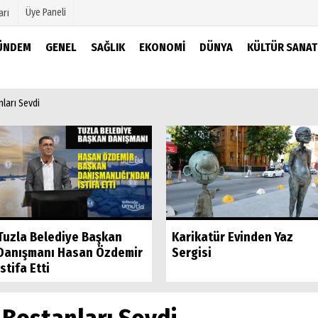
Üye Paneli
arı
ÜNDEM
GENEL
SAĞLIK
EKONOMI
DÜNYA
KÜLTÜR SANAT
mu
Köşe Yazarları
ları Sevdi
şetleri
Video Galeri
Foto Galeri
r
Tuzla Belediye Başkan
Karikatür Evinden Yaz
Danışmanı Hasan Özdemir
Sergisi
İstifa Etti