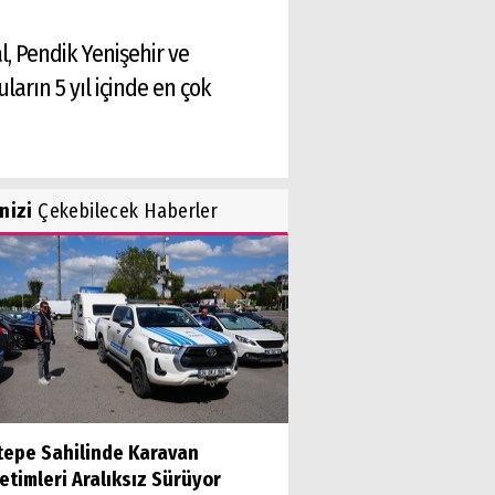
al, Pendik Yenişehir ve
arın 5 yıl içinde en çok
inizi
Çekebilecek Haberler
tepe Sahilinde Karavan
timleri Aralıksız Sürüyor