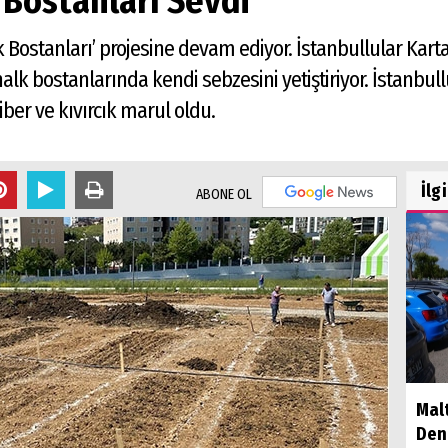
 Bostanları Sevdi
lk Bostanları’ projesine devam ediyor. İstanbullular Kart
 bostanlarında kendi sebzesini yetiştiriyor. İstanbullul
iber ve kıvırcık marul oldu.
İlg
ABONE OL
Mal
Dene