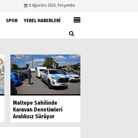
6 Ağustos 2026, Perşembe
SPOR
YEREL HABERLERİ
Künye
İletişim
Çerez Politikası
Gizlilik İlkeleri
Şamil Tayyar'dan Sa
Maltepe Sahilinde
İçin "Konuşursa De
Karavan Denetimleri
Olur"...
Aralıksız Sürüyor