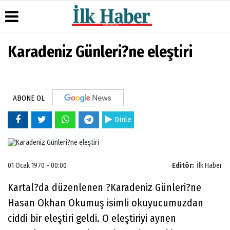
Karadeniz Günleri?ne eleştiri
Üye Paneli
Hava
Köşe
Künye
Durumu
Yazarları
Haber
İletişim
Arşivi
Gazete
Video
Çerez
Manşetleri
Galeri
ABONE OL
Gazete
Politikası
Arşivi
Anketler
Foto
Gizlilik
Galeri
Dinle
Günün
Biyografiler
İlkeleri
Haberleri
01 Ocak 1970 - 00:00
Editör:
İlk Haber
Kartal?da düzenlenen ?Karadeniz Günleri?ne
Hasan Okhan Okumuş isimli okuyucumuzdan
ciddi bir eleştiri geldi. O eleştiriyi aynen