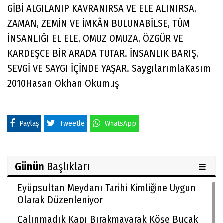
GİBİ ALGILANIP KAVRANIRSA VE ELE ALINIRSA,
ZAMAN, ZEMİN VE İMKÂN BULUNABİLSE, TÜM
İNSANLIĞI EL ELE, OMUZ OMUZA, ÖZGÜR VE
KARDEŞCE BİR ARADA TUTAR. İNSANLIK BARIŞ,
SEVGİ VE SAYGI İÇİNDE YAŞAR. SaygılarımlaKasım
2010Hasan Okhan Okumuş
Paylaş
Tweetle
WhatsApp
Günün
Başlıkları
Eyüpsultan Meydanı Tarihi Kimliğine Uygun
Olarak Düzenleniyor
Çalınmadık Kapı Bırakmayarak Köşe Bucak