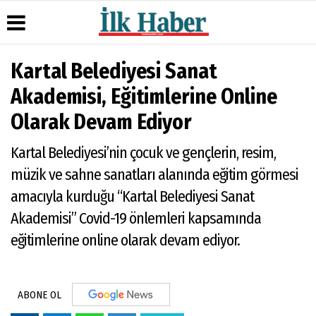
Kartal Belediyesi Sanat
Üye Paneli
Hava
Köşe
Künye
Akademisi, Eğitimlerine Online
Durumu
Yazarları
Haber
İletişim
Olarak Devam Ediyor
Arşivi
Gazete
Video
Çerez
Manşetleri
Galeri
Gazete
Politikası
Kartal Belediyesi’nin çocuk ve gençlerin, resim,
Arşivi
Anketler
Foto
Gizlilik
Galeri
Günün
Biyografiler
İlkeleri
müzik ve sahne sanatları alanında eğitim görmesi
Haberleri
amacıyla kurduğu “Kartal Belediyesi Sanat
Akademisi” Covid-19 önlemleri kapsamında
eğitimlerine online olarak devam ediyor.
ABONE OL