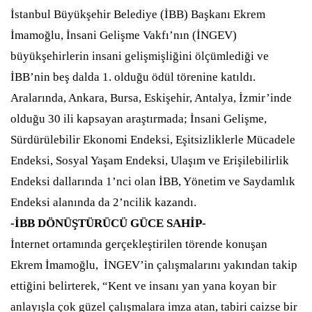
İstanbul Büyükşehir Belediye (İBB) Başkanı Ekrem
İmamoğlu, İnsani Gelişme Vakfı’nın (İNGEV)
büyükşehirlerin insani gelişmişliğini ölçümlediği ve
İBB’nin beş dalda 1. olduğu ödül törenine katıldı.
Aralarında, Ankara, Bursa, Eskişehir, Antalya, İzmir’inde
olduğu 30 ili kapsayan araştırmada; İnsani Gelişme,
Sürdürülebilir Ekonomi Endeksi, Eşitsizliklerle Mücadele
Endeksi, Sosyal Yaşam Endeksi, Ulaşım ve Erişilebilirlik
Endeksi dallarında 1’nci olan İBB, Yönetim ve Saydamlık
Endeksi alanında da 2’ncilik kazandı.
-İBB DÖNÜŞTÜRÜCÜ GÜCE SAHİP-
İnternet ortamında gerçekleştirilen törende konuşan
Ekrem İmamoğlu, İNGEV’in çalışmalarını yakından takip
ettiğini belirterek, “Kent ve insanı yan yana koyan bir
anlayışla çok güzel çalışmalara imza atan, tabiri caizse bir