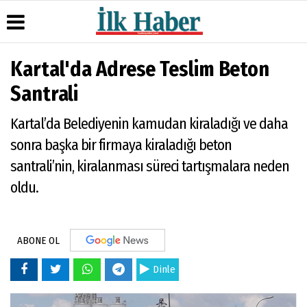
Kartal'da Adrese Teslim Beton
Üye Paneli
Hava
Köşe
Künye
Santrali
Durumu
Yazarları
Haber
İletişim
Arşivi
Gazete
Video
Kartal’da Belediyenin kamudan kiraladığı ve daha
Çerez
Manşetleri
Galeri
Gazete
Politikası
sonra başka bir firmaya kiraladığı beton
Arşivi
Anketler
Foto
Gizlilik
Galeri
santrali’nin, kiralanması süreci tartışmalara neden
Günün
Biyografiler
İlkeleri
Haberleri
oldu.
ABONE OL
Dinle