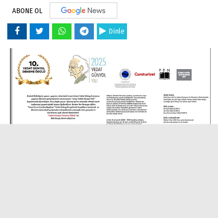
ABONE OL
Dinle
04 Ağustos 2025 - 16:48
Editör:
İlk Haber
Kartal Belediyesi, Türkiye Yazarlar Sendikası, Cumhuriyet
Gazetesi, PEN Türkiye Yazarlar Derneği ve İstanbul Atatürk Lisesi