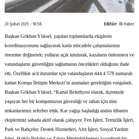
20 Şubat 2025 - 16:58
Editör:
İlk Haber
Başkan Gökhan Yüksel, yapılan toplantılarda ekiplerin
koordinasyonunu sağlayarak karla mücadele çalışmalarının
önemine değinerek; yolların açık tutularak, kazaların önlenmesi ve
vatandaşların güvenliğini sağlamanın öncelikleri olduğunu ifade
etti. Özellikle acil durumlar için vatandaşların 444 4 578 numaralı
hattan Komşu İletişim Merkezi’ni aramaları gerektiğini vurguladı.
Başkan Gökhan Yüksel, “Kartal Belediyesi olarak, ilçemizde
yaşayan her bir komşumuzun güvenliği ve rahatı için tüm
imkanlarımızı seferber ettik. Kar yağışı başladığı andan itibaren
ekiplerimiz sahada aktif olarak çalışıyor. Fen İşleri, Temizlik İşleri,
Park ve Bahçeler, Destek Hizmetleri, Afet İşleri, Sosyal Yardım
İşleri, Halkla İlişkiler ve Zabıta Müdürlüklerimiz koordineli bir