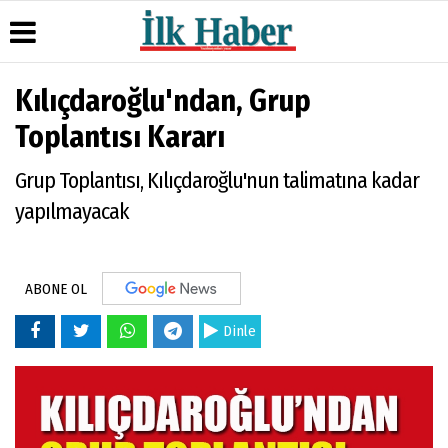
Kılıçdaroğlu'ndan, Grup
Üye Paneli
Hava
Köşe
Künye
Toplantısı Kararı
Durumu
Yazarları
Haber
İletişim
Arşivi
Gazete
Video
Grup Toplantısı, Kılıçdaroğlu'nun talimatına kadar
Çerez
Manşetleri
Galeri
Gazete
Politikası
yapılmayacak
Arşivi
Anketler
Foto
Gizlilik
Galeri
Günün
Biyografiler
İlkeleri
Haberleri
ABONE OL
Dinle