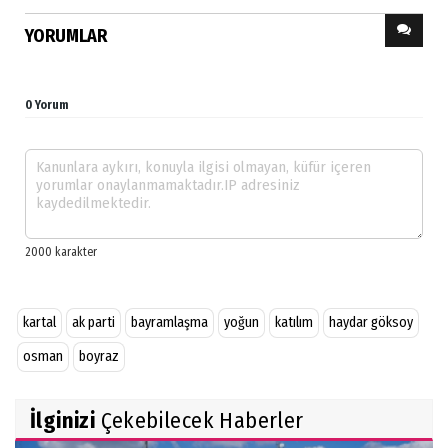
YORUMLAR
0 Yorum
kartal
ak parti
bayramlaşma
yoğun
katılım
haydar göksoy
osman
boyraz
İlginizi
Çekebilecek Haberler