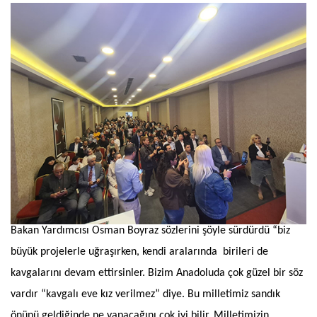
Bakan Yardımcısı Osman Boyraz sözlerini şöyle sürdürdü “biz
büyük projelerle uğraşırken, kendi aralarında birileri de
kavgalarını devam ettirsinler. Bizim Anadoluda çok güzel bir söz
vardır “kavgalı eve kız verilmez” diye. Bu milletimiz sandık
önünü geldiğinde ne yapacağını çok iyi bilir. Milletimizin