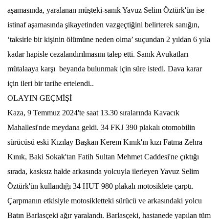
aşamasında, yaralanan müşteki-sanık Yavuz Selim Öztürk'ün ise
istinaf aşamasında şikayetinden vazgeçtiğini belirterek sanığın,
‘taksirle bir kişinin ölümüne neden olma’ suçundan 2 yıldan 6 yıla
kadar hapisle cezalandırılmasını talep etti. Sanık Avukatları
mütalaaya karşı beyanda bulunmak için süre istedi. Dava karar
için ileri bir tarihe ertelendi..
OLAYIN GEÇMİŞİ
Kaza, 9 Temmuz 2024'te saat 13.30 sıralarında Kavacık
Mahallesi'nde meydana geldi. 34 FKJ 390 plakalı otomobilin
sürücüsü eski Kızılay Başkan Kerem Kınık'ın kızı Fatma Zehra
Kınık, Baki Sokak'tan Fatih Sultan Mehmet Caddesi'ne çıktığı
sırada, kasksız halde arkasında yolcuyla ilerleyen Yavuz Selim
Öztürk'ün kullandığı 34 HUT 980 plakalı motosiklete çarptı.
Çarpmanın etkisiyle motosikletteki sürücü ve arkasındaki yolcu
Batın Barlasçeki ağır yaralandı. Barlasçeki, hastanede yapılan tüm