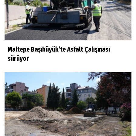
Maltepe Başıbüyük’te Asfalt Çalışması
sürüyor