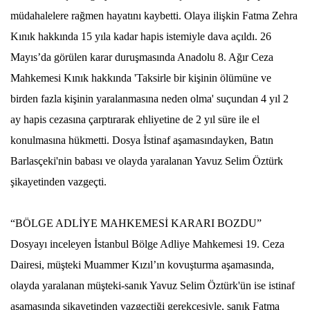
müdahalelere rağmen hayatını kaybetti. Olaya ilişkin Fatma Zehra
Kınık hakkında 15 yıla kadar hapis istemiyle dava açıldı. 26
Mayıs’da görülen karar duruşmasında Anadolu 8. Ağır Ceza
Mahkemesi Kınık hakkında 'Taksirle bir kişinin ölümüne ve
birden fazla kişinin yaralanmasına neden olma' suçundan 4 yıl 2
ay hapis cezasına çarptırarak ehliyetine de 2 yıl süre ile el
konulmasına hükmetti. Dosya İstinaf aşamasındayken, Batın
Barlasçeki'nin babası ve olayda yaralanan Yavuz Selim Öztürk
şikayetinden vazgeçti.
“BÖLGE ADLİYE MAHKEMESİ KARARI BOZDU”
Dosyayı inceleyen İstanbul Bölge Adliye Mahkemesi 19. Ceza
Dairesi, müşteki Muammer Kızıl’ın kovuşturma aşamasında,
olayda yaralanan müşteki-sanık Yavuz Selim Öztürk'ün ise istinaf
aşamasında şikayetinden vazgeçtiği gerekçesiyle, sanık Fatma