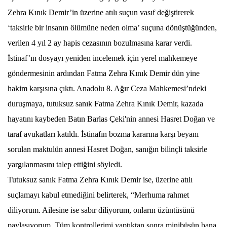
Zehra Kınık Demir’in üzerine atılı suçun vasıf değiştirerek
‘taksirle bir insanın ölümüne neden olma’ suçuna dönüştüğünden,
verilen 4 yıl 2 ay hapis cezasının bozulmasına karar verdi.
İstinaf’ın dosyayı yeniden incelemek için yerel mahkemeye
göndermesinin ardından Fatma Zehra Kınık Demir dün yine
hakim karşısına çıktı. Anadolu 8. Ağır Ceza Mahkemesi’ndeki
duruşmaya, tutuksuz sanık Fatma Zehra Kınık Demir, kazada
hayatını kaybeden Batın Barlas Çeki'nin annesi Hasret Doğan ve
taraf avukatları katıldı. İstinafın bozma kararına karşı beyanı
sorulan maktulün annesi Hasret Doğan, sanığın bilinçli taksirle
yargılanmasını talep ettiğini söyledi.
Tutuksuz sanık Fatma Zehra Kınık Demir ise, üzerine atılı
suçlamayı kabul etmediğini belirterek, “Merhuma rahmet
diliyorum. Ailesine ise sabır diliyorum, onların üzüntüsünü
paylaşıyorum. Tüm kontrollerimi yaptıktan sonra minibüsün bana