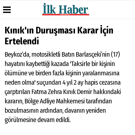
Kınık'ın Duruşması Karar İçin
Üye Paneli
Hava
Köşe
Künye
Ertelendi
Durumu
Yazarları
Haber
İletişim
Arşivi
Gazete
Video
Beykoz’da, motosikletli Batın Barlasçeki’nin (17)
Çerez
Manşetleri
Galeri
Gazete
Politikası
hayatını kaybettiği kazada 'Taksirle bir kişinin
Arşivi
Anketler
Foto
Gizlilik
Galeri
ölümüne ve birden fazla kişinin yaralanmasına
Günün
Biyografiler
İlkeleri
Haberleri
neden olma' suçundan 4 yıl 2 ay hapis cezasına
çarptırılan Fatma Zehra Kınık Demir hakkındaki
kararın, Bölge Adliye Mahkemesi tarafından
bozulmasının ardından, davanın yeniden
görülmesine devam edildi.