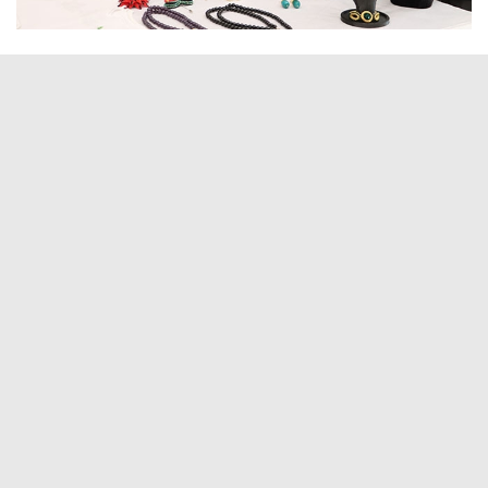
12 Haziran 2025 - 15:45
Editör:
İlk Haber
Maltepe Belediyesi’ne bağlı 8 mahallede hizmet veren kadın
danışma merkezlerinde eğitim alan kursiyer kadınların
“Öğrenen, üreten aile; yıl sonu buluşması” isimli sergisinin
açılışı ve sertifika töreni Yaşar Kemal Kültür Merkezi’nde
düzenlendi.