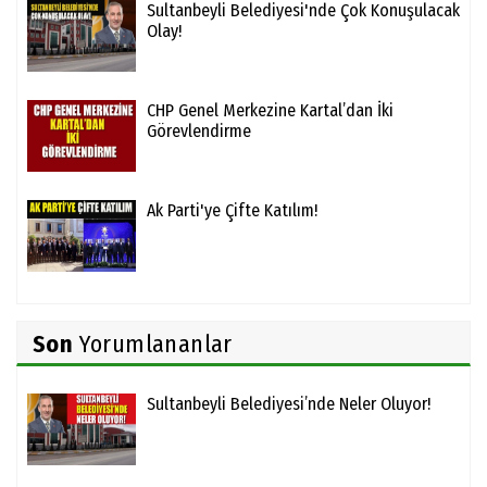
Sultanbeyli Belediyesi'nde Çok Konuşulacak
Olay!
CHP Genel Merkezine Kartal’dan İki
Görevlendirme
Ak Parti'ye Çifte Katılım!
Son
Yorumlananlar
Sultanbeyli Belediyesi’nde Neler Oluyor!