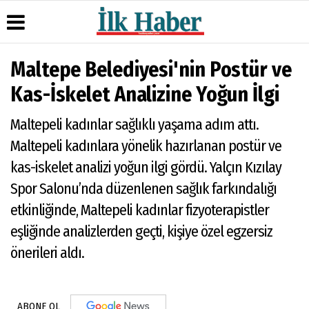
Maltepe Belediyesi'nin Postür ve
Üye Paneli
Hava
Köşe
Künye
Kas-İskelet Analizine Yoğun İlgi
Durumu
Yazarları
Haber
İletişim
Arşivi
Gazete
Video
Maltepeli kadınlar sağlıklı yaşama adım attı.
Çerez
Manşetleri
Galeri
Gazete
Politikası
Maltepeli kadınlara yönelik hazırlanan postür ve
Arşivi
Anketler
Foto
Gizlilik
Galeri
kas-iskelet analizi yoğun ilgi gördü. Yalçın Kızılay
Günün
Biyografiler
İlkeleri
Haberleri
Spor Salonu’nda düzenlenen sağlık farkındalığı
etkinliğinde, Maltepeli kadınlar fizyoterapistler
eşliğinde analizlerden geçti, kişiye özel egzersiz
önerileri aldı.
ABONE OL