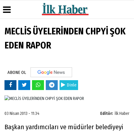
MECLİS ÜYELERİNDEN CHPYİ ŞOK
Üye Paneli
Hava
Köşe
Künye
Durumu
Yazarları
EDEN RAPOR
Haber
İletişim
Arşivi
Gazete
Video
Çerez
Manşetleri
Galeri
Gazete
Politikası
Arşivi
Anketler
Foto
Gizlilik
Galeri
ABONE OL
Günün
Biyografiler
İlkeleri
Haberleri
Dinle
03 Nisan 2013 - 11:34
Editör:
İlk Haber
Başkan yardımcıları ve müdürler belediyeyi