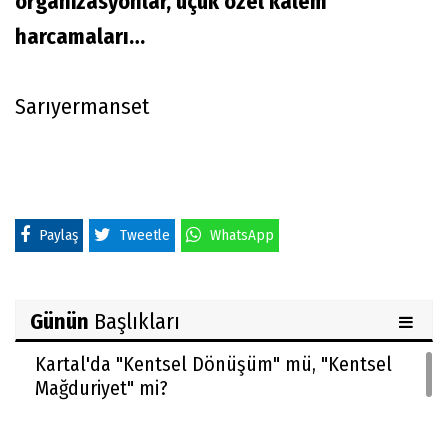
organizasyonlar, uçuk özel kalem
harcamaları…
Sarıyermanset
Paylaş
Tweetle
WhatsApp
Günün
Başlıkları
Kartal'da "Kentsel Dönüşüm" mü, "Kentsel
Mağduriyet" mi?