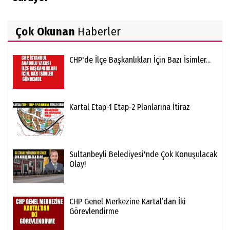
Çok Okunan
Haberler
CHP'de İlçe Başkanlıkları İçin Bazı İsimler...
Kartal Etap-1 Etap-2 Planlarına İtiraz
Sultanbeyli Belediyesi'nde Çok Konuşulacak
Olay!
CHP Genel Merkezine Kartal’dan İki
Görevlendirme