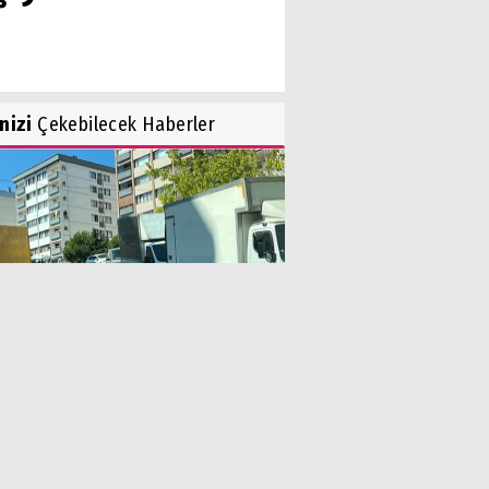
inizi
Çekebilecek Haberler
ediyeler, Otopark Sorununu
en Görmüyor!