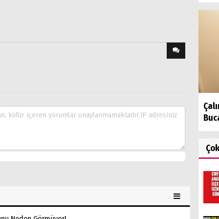
Çal
Buca
Ço
nunu Neden Görmüyor!