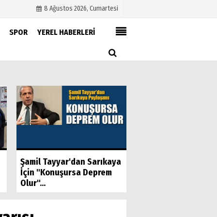
8 Ağustos 2026, Cumartesi
SPOR
YEREL HABERLERİ
Künye
İletişim
Çerez Politikası
Gizlilik İlkeleri
Şampiyonlar, İETT
Şamil Tayyar'dan Sarıkaya
İstanbul’da
İçin "Konuşursa Deprem
Olur"...