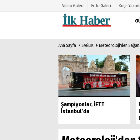
Video Galeri
Foto Galeri
Köşe Yazarl
G
Üye Paneli
Hava Duru
Ana Sayfa
SAĞLIK
Meteoroloji'den Sağana
Haber Arşivi
Gazete Man
Gazete Arşivi
Anketler
Günün Haberleri
Biyografile
Tayyar'dan Sarıkaya
Şampiyonlar, İETT
Konuşursa Deprem
İstanbul’da