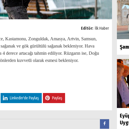
Editör:
İlk Haber
ce, Kastamonu, Zonguldak, Amasya, Artvin, Samsun,
e sağanak ve gök gürültülü sağanak bekleniyor. Hava
Şamp
la 4 derece artacağı tahmin ediliyor. Rüzgarın ise, Doğu
lerden kuvvetli olarak esmesi bekleniyor.
Linkedin'de Paylaş
Paylaş
Eyü
Uygu