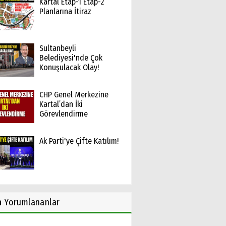
Kartal Etap-1 Etap-2
Planlarına İtiraz
Sultanbeyli
Belediyesi'nde Çok
Konuşulacak Olay!
CHP Genel Merkezine
Kartal’dan İki
Görevlendirme
Ak Parti'ye Çifte Katılım!
n
Yorumlananlar