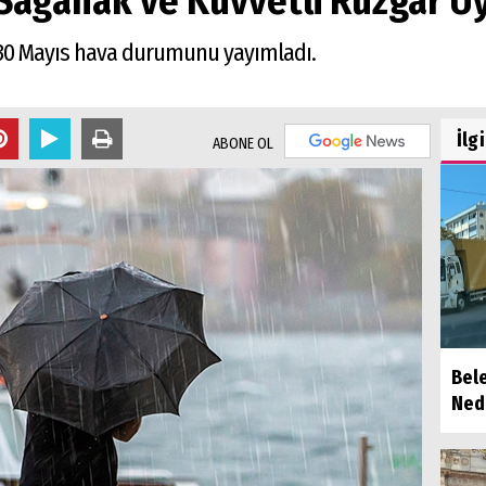
Sağanak ve Kuvvetli Rüzgar Uy
 30 Mayıs hava durumunu yayımladı.
İlg
ABONE OL
Bel
Ned