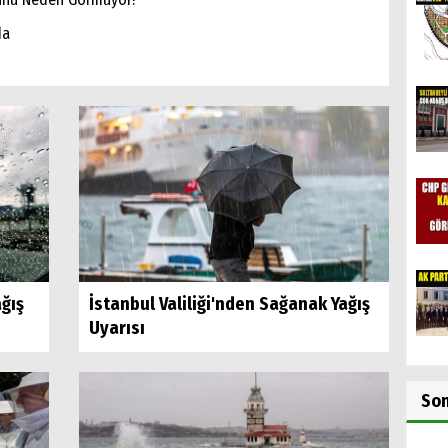
da
ğış
İstanbul Valiliği'nden Sağanak Yağış
Uyarısı
So