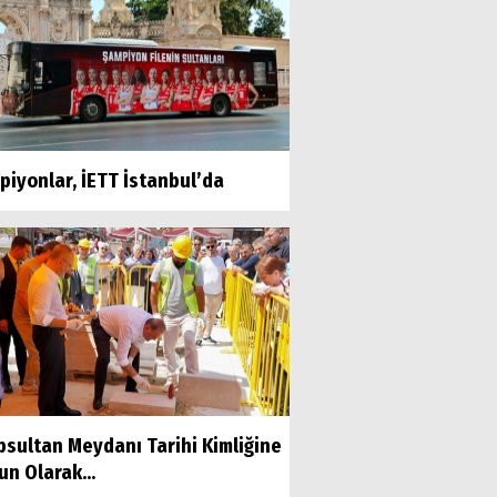
iyonlar, İETT İstanbul’da
psultan Meydanı Tarihi Kimliğine
n Olarak...