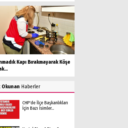
ınmadık Kapı Bırakmayarak Köşe
k...
k Okunan
Haberler
CHP'de İlçe Başkanlıkları
İçin Bazı İsimler...