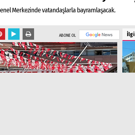
P Genel Merkezinde vatandaşlarla bayramlaşacak.
İlg
ABONE OL
Bel
Ned