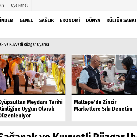
Üye Paneli
arı
ÜNDEM
GENEL
SAĞLIK
EKONOMI
DÜNYA
KÜLTÜR SANAT
mu
Köşe Yazarları
k Ve Kuvvetli Rüzgar Uyarısı
şetleri
Video Galeri
Foto Galeri
r
Eyüpsultan Meydanı Tarihi
Maltepe’de Zincir
Kimliğine Uygun Olarak
Marketlere Sıkı Denetim
Düzenleniyor