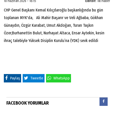
10 Haziran 2026 - 18:15
Editör:
İlk Haber
CHP Genel Başkanı Kemal Kılıçdaroğlu başkanlığında bu gün
toplanan MYK'da, Ali Mahir Başarır ve Veli Ağbaba, Gökhan
Günaydın, Özgür Karabat, Umut Akdoğan, Turan Taşkın
Özer,Burhanettin Bulut, Nurhayat Altaca, Ensar Aytekin, kesin
ihraç talebiyle Yüksek Disiplin Kurulu’na (YDK) sevk edildi
Paylaş
Tweetle
WhatsApp
FACEBOOK YORUMLAR