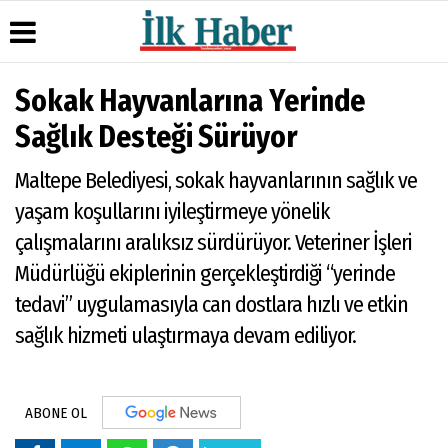
Sokak Hayvanlarına Yerinde
Üye Paneli
Hava
Köşe
Künye
Sağlık Desteği Sürüyor
Durumu
Yazarları
Haber
İletişim
Arşivi
Gazete
Video
Maltepe Belediyesi, sokak hayvanlarının sağlık ve
Çerez
Manşetleri
Galeri
Gazete
Politikası
yaşam koşullarını iyileştirmeye yönelik
Arşivi
Anketler
Foto
Gizlilik
Galeri
çalışmalarını aralıksız sürdürüyor. Veteriner İşleri
Günün
Biyografiler
İlkeleri
Haberleri
Müdürlüğü ekiplerinin gerçekleştirdiği “yerinde
tedavi” uygulamasıyla can dostlara hızlı ve etkin
sağlık hizmeti ulaştırmaya devam ediliyor.
ABONE OL