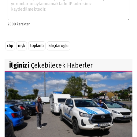
chp
myk
toplantı
kılıçdaroğlu
İlginizi
Çekebilecek Haberler