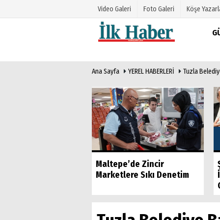
Video Galeri
Foto Galeri
Köşe Yazarl
G
Üye Paneli
Hava Duru
Ana Sayfa
YEREL HABERLERİ
Tuzla Beledi
Haber Arşivi
Gazete Man
Gazete Arşivi
Anketler
Günün Haberleri
Biyografile
tür Evinden Yaz
Maltepe’de Zincir
i
Marketlere Sıkı Denetim