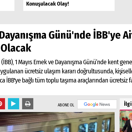
Konuşulacak Olay!
 Dayanışma Günü'nde İBB'ye Ai
z Olacak
 (İBB), 1 Mayıs Emek ve Dayanışma Günü’nde kent genel
ulanan ücretsiz ulaşım kararı doğrultusunda, kişiselleş
 İBB'ye bağlı tüm toplu taşıma araçlarından ücretsiz f
İlg
ABONE OL