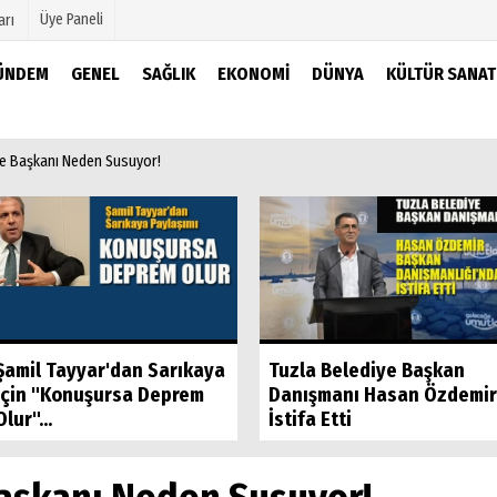
Üye Paneli
arı
ÜNDEM
GENEL
SAĞLIK
EKONOMI
DÜNYA
KÜLTÜR SANAT
mu
Köşe Yazarları
ye Başkanı Neden Susuyor!
şetleri
Video Galeri
Foto Galeri
r
Şamil Tayyar'dan Sarıkaya
Tuzla Belediye Başkan
İçin "Konuşursa Deprem
Danışmanı Hasan Özdemir
Olur"...
İstifa Etti