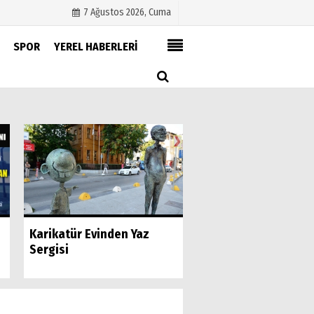
7 Ağustos 2026, Cuma
SPOR
YEREL HABERLERİ
Künye
İletişim
Çerez Politikası
Gizlilik İlkeleri
Maltepe’de Zincir
Karikatür Evinden Yaz
Marketlere Sıkı Den
Sergisi