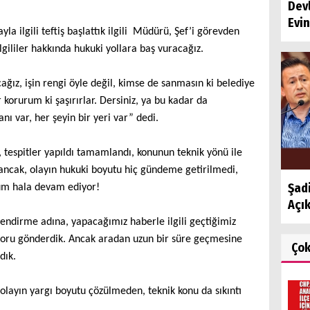
Dev
Evin
la ilgili teftiş başlattık ilgili Müdürü, Şef’i görevden
lgililer hakkında hukuki yollara baş vuracağız.
ğız, işin rengi öyle değil, kimse de sanmasın ki belediye
korurum ki şaşırırlar. Dersiniz, ya bu kadar da
ı var, her şeyin bir yeri var”
dedi.
 tespitler yapıldı tamamlandı, konunun teknik yönü ile
dı ancak, olayın hukuki boyutu hiç gündeme getirilmedi,
Şadi
um hala devam ediyor!
Açı
endirme adına, yapacağımız haberle ilgili geçtiğimiz
soru gönderdik. Ancak aradan uzun bir süre geçmesine
Ço
dık.
olayın yargı boyutu çözülmeden, teknik konu da sıkıntı