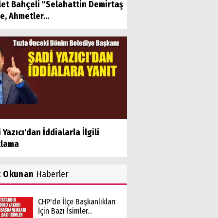
let Bahçeli "Selahattin Demirtaş
e, Ahmetler...
 Yazıcı'dan İddialarla İlgili
klama
k Okunan
Haberler
CHP'de İlçe Başkanlıkları
İçin Bazı İsimler...