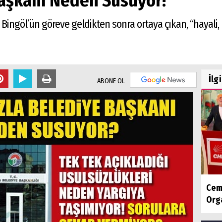
Başkanı Neden Susuyor!
 Bingöl’ün göreve geldikten sonra ortaya çıkan, “hayali,
İlg
ABONE OL
Cem
Orga