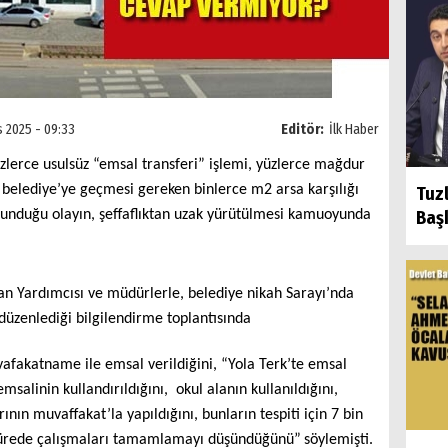
s 2025 - 09:33
Editör:
İlk Haber
zlerce usulsüz “emsal transferi” işlemi, yüzlerce mağdur
belediye’ye geçmesi gereken binlerce m2 arsa karşılığı
Tuz
ulunduğu olayın, şeffaflıktan uzak yürütülmesi kamuoyunda
Başk
an Yardımcısı ve müdürlerle, belediye nikah Sarayı’nda
düzenlediği bilgilendirme toplantısında
fakatname ile emsal verildiğini, “Yola Terk’te emsal
salinin kullandırıldığını, okul alanın kullanıldığını,
rının muvaffakat’la yapıldığını, bunların tespiti için 7 bin
a sürede çalışmaları tamamlamayı düşündüğünü”
söylemişti.