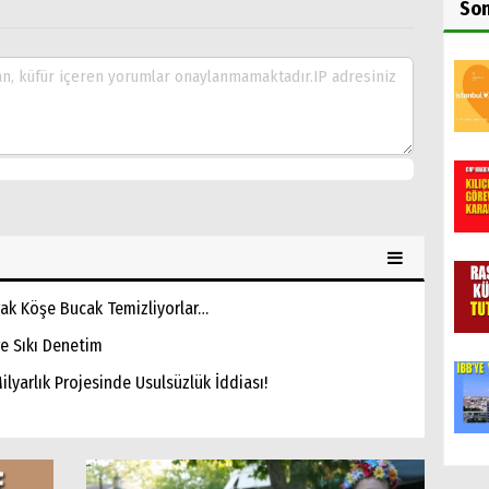
So
ak Köşe Bucak Temizliyorlar…
re Sıkı Denetim
ilyarlık Projesinde Usulsüzlük İddiası!