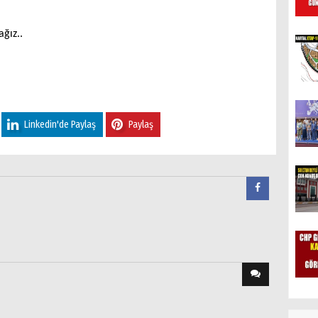
ğız..
Linkedin'de Paylaş
Paylaş