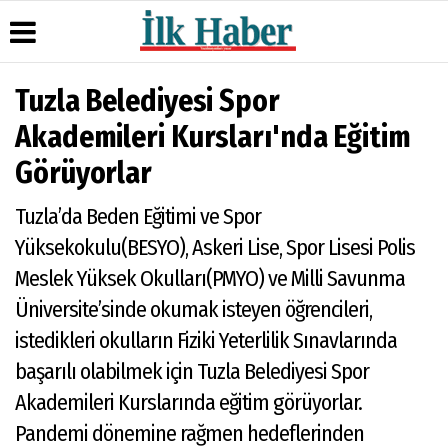
Tuzla Belediyesi Spor
Üye Paneli
Hava
Köşe
Künye
Akademileri Kursları'nda Eğitim
Durumu
Yazarları
Haber
İletişim
Görüyorlar
Arşivi
Gazete
Video
Çerez
Manşetleri
Galeri
Gazete
Politikası
Tuzla’da Beden Eğitimi ve Spor
Arşivi
Anketler
Foto
Gizlilik
Galeri
Günün
Biyografiler
İlkeleri
Yüksekokulu(BESYO), Askeri Lise, Spor Lisesi Polis
Haberleri
Meslek Yüksek Okulları(PMYO) ve Milli Savunma
Üniversite’sinde okumak isteyen öğrencileri,
istedikleri okulların Fiziki Yeterlilik Sınavlarında
başarılı olabilmek için Tuzla Belediyesi Spor
Akademileri Kurslarında eğitim görüyorlar.
Pandemi dönemine rağmen hedeflerinden