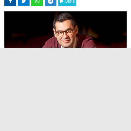
Dinle
17 Mart 2021 - 14:18
Editör:
İlk Haber
Cumhuriyet gazetesi yazarı Enver Aysever, Twitter'da paylaştığı
bir karikatür nedeniyle açılmış olan bir soruşturmayla ilgili olarak
bu sabah karakolda ifade verdikten sonra hakkında Çerkezköy
Sulh Ceza Hakimliği tarafından verilmiş bir yakalama kararı