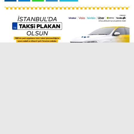
09 Mayıs 2026 - 11:12
Editör:
İlk Haber
İstanbul Büyükşehir Belediyesi’nin (İBB)
Uygulama Bazlı
Taksi modeliyle birlikte, yolcu taşımacılığı yalnızca mobil
uygulama üzerinden çağrılan araçlarla gerçekleştiriliyor; sistem,
dijital taksimetre ve merkezi denetim mekanizmasıyla çalışıyor.
Şu ana kadar gerçekleştirilen yedi ihale sonucunda toplam