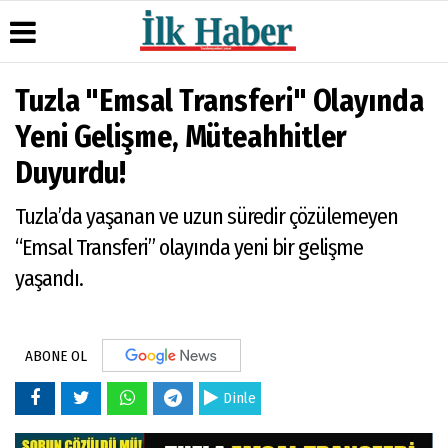
Tuzla "Emsal Transferi" Olayında
Üye Paneli
Hava
Köşe
Künye
Yeni Gelişme, Müteahhitler
Durumu
Yazarları
Haber
İletişim
Duyurdu!
Arşivi
Gazete
Video
Çerez
Manşetleri
Galeri
Gazete
Politikası
Tuzla’da yaşanan ve uzun süredir çözülemeyen
Arşivi
Anketler
Foto
Gizlilik
Galeri
Günün
Biyografiler
İlkeleri
“Emsal Transferi” olayında yeni bir gelişme
Haberleri
yaşandı.
ABONE OL
Dinle