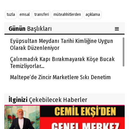
tuzla
emsal
transferi
müteahhitlerden
açıklama
Günün
Başlıkları
Eyüpsultan Meydanı Tarihi Kimliğine Uygun
Olarak Düzenleniyor
Çalınmadık Kapı Bırakmayarak Köşe Bucak
Temizliyorlar…
Maltepe’de Zincir Marketlere Sıkı Denetim
Sultanbeyli Belediyesi’nin Milyarlık Projesinde
Usulsüzlük İddiası!
İlginizi
Çekebilecek Haberler