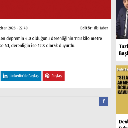
ziran 2026 - 22:40
Editör:
İlk Haber
len depremin 4.0 olduğunu derenliğinin 11.13 kilo metre
se 4.1, derenliğin ise 12.8 olarak duyurdu.
Tuz
Başk
Linkedin'de Paylaş
Paylaş
Dev