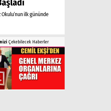
Başladı
az Okulu’nun ilk gününde
inizi
Çekebilecek Haberler
il Ekşi’den Genel Merkez
nlarına Çağrı!