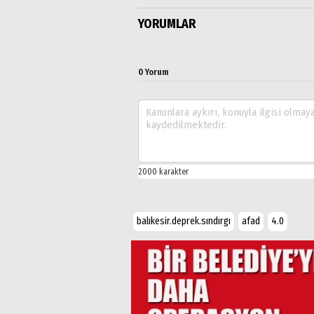
YORUMLAR
0 Yorum
balıkesir.deprek.sındırgı
afad
4.0