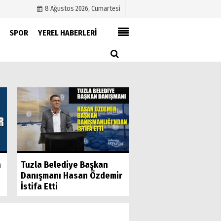
8 Ağustos 2026, Cumartesi
SPOR
YEREL HABERLERİ
Künye
İletişim
Çerez Politikası
Gizlilik İlkeleri
Eyüpsultan Meydanı
a
Tuzla Belediye Başkan
Kimliğine Uygun Ola
Danışmanı Hasan Özdemir
Düzenleniyor
İstifa Etti