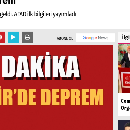
prem
ldi. AFAD ilk bilgileri yayımladı
İlg
ABONE OL
Cem
Orga