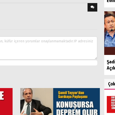
Evin
Şadi
Açı
Ço