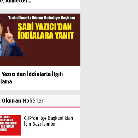
e, Ahmetler...
 Yazıcı'dan İddialarla İlgili
klama
k Okunan
Haberler
CHP'de İlçe Başkanlıkları
İçin Bazı İsimler...