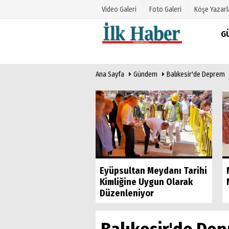
Video Galeri
Foto Galeri
Köşe Yazarl
G
Üye Paneli
Hava Duru
Ana Sayfa
Gündem
Balıkesir'de Deprem
Haber Arşivi
Gazete Man
Gazete Arşivi
Anketler
Günün Haberleri
Biyografile
Belediye Başkan
Eyüpsultan Meydanı Tarihi
manı Hasan Özdemir
Kimliğine Uygun Olarak
Etti
Düzenleniyor