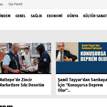
Üye Paneli
arı
ÜNDEM
GENEL
SAĞLIK
EKONOMI
DÜNYA
KÜLTÜR SANAT
mu
Köşe Yazarları
şetleri
Video Galeri
Foto Galeri
r
Maltepe’de Zincir
Şamil Tayyar'dan Sarıkay
Marketlere Sıkı Denetim
İçin "Konuşursa Deprem
Olur"...