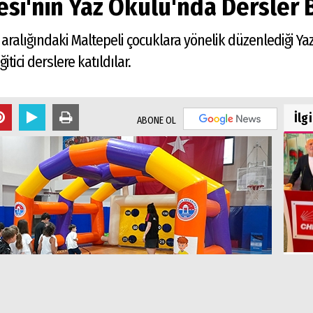
si'nin Yaz Okulu'nda Dersler 
ş aralığındaki Maltepeli çocuklara yönelik düzenlediği Y
itici derslere katıldılar.
İlg
ABONE OL
Cem
Orga