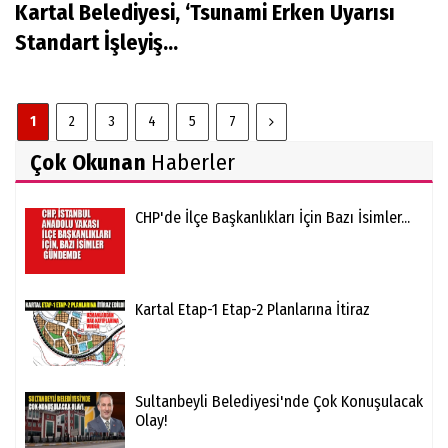
Kartal Belediyesi, ‘Tsunami Erken Uyarısı
Standart İşleyiş...
1
2
3
4
5
7
Çok Okunan
Haberler
CHP'de İlçe Başkanlıkları İçin Bazı İsimler...
Kartal Etap-1 Etap-2 Planlarına İtiraz
Sultanbeyli Belediyesi'nde Çok Konuşulacak
Olay!