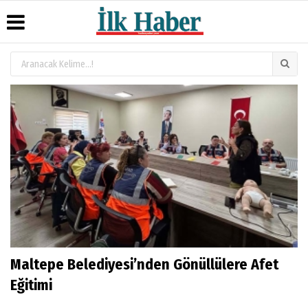
Üye Paneli
Hava
Köşe
Künye
Durumu
Yazarları
Haber
İletişim
Arşivi
Gazete
Video
Çerez
Manşetleri
Galeri
Gazete
Politikası
Arşivi
Anketler
Foto
Gizlilik
Galeri
Günün
Biyografiler
İlkeleri
Haberleri
Maltepe Belediyesi’nden Gönüllülere Afet
Eğitimi