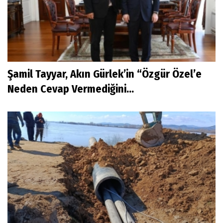
Şamil Tayyar, Akın Gürlek’in “Özgür Özel’e
Neden Cevap Vermediğini...