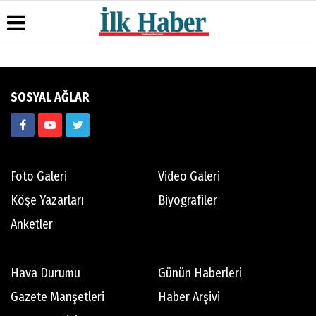
Üye Paneli
Hava
Köşe
Künye
SOSYAL AĞLAR
Durumu
Yazarları
Haber
İletişim
Arşivi
Gazete
Video
Çerez
Manşetleri
Galeri
Gazete
Politikası
Arşivi
Anketler
Foto
Gizlilik
Galeri
Günün
Biyografiler
İlkeleri
Foto Galeri
Video Galeri
Haberleri
Köşe Yazarları
Biyografiler
Anketler
Hava Durumu
Günün Haberleri
Gazete Manşetleri
Haber Arşivi