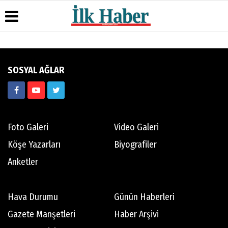
Üye Paneli
Hava
Köşe
Künye
SOSYAL AĞLAR
Durumu
Yazarları
Haber
İletişim
Arşivi
Gazete
Video
Çerez
Manşetleri
Galeri
Gazete
Politikası
Arşivi
Anketler
Foto
Gizlilik
Galeri
Günün
Biyografiler
İlkeleri
Foto Galeri
Video Galeri
Haberleri
Köşe Yazarları
Biyografiler
Anketler
Hava Durumu
Günün Haberleri
Gazete Manşetleri
Haber Arşivi