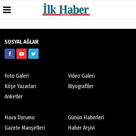
Üye Paneli
Hava
Köşe
Künye
SOSYAL AĞLAR
Durumu
Yazarları
Haber
İletişim
Arşivi
Gazete
Video
Çerez
Manşetleri
Galeri
Gazete
Politikası
Arşivi
Anketler
Foto
Gizlilik
Galeri
Günün
Biyografiler
İlkeleri
Foto Galeri
Video Galeri
Haberleri
Köşe Yazarları
Biyografiler
Anketler
Hava Durumu
Günün Haberleri
Gazete Manşetleri
Haber Arşivi