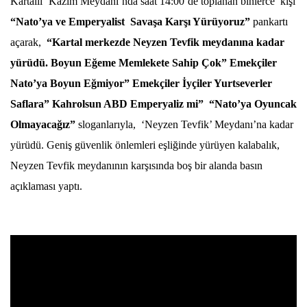
Kartallı ‘Kazım Meydanı’nda saat 14:00’de toplanan binlerce kişi
“Nato’ya ve Emperyalist Savaşa Karşı Yürüyoruz”
pankartı
açarak,
“Kartal merkezde Neyzen Tevfik meydanına kadar
yürüdü. Boyun Eğeme Memlekete Sahip Çok” Emekçiler
Nato’ya Boyun Eğmiyor” Emekçiler İyçiler Yurtseverler
Saflara” Kahrolsun ABD Emperyaliz mi” “Nato’ya Oyuncak
Olmayacağız”
sloganlarıyla, ‘Neyzen Tevfik’ Meydanı’na kadar
yürüdü. Geniş güvenlik önlemleri eşliğinde yürüyen kalabalık,
Neyzen Tevfik meydanının karşısında boş bir alanda basın
açıklaması yaptı.