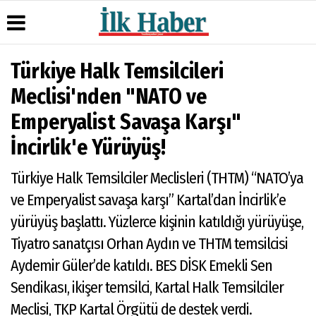
Türkiye Halk Temsilcileri
Üye Paneli
Hava
Köşe
Künye
Meclisi'nden "NATO ve
Durumu
Yazarları
Haber
İletişim
Emperyalist Savaşa Karşı"
Arşivi
Gazete
Video
Çerez
Manşetleri
Galeri
Gazete
Politikası
İncirlik'e Yürüyüş!
Arşivi
Anketler
Foto
Gizlilik
Galeri
Günün
Biyografiler
İlkeleri
Türkiye Halk Temsilciler Meclisleri (THTM) “NATO’ya
Haberleri
ve Emperyalist savaşa karşı” Kartal’dan İncirlik’e
yürüyüş başlattı. Yüzlerce kişinin katıldığı yürüyüşe,
Tiyatro sanatçısı Orhan Aydın ve THTM temsilcisi
Aydemir Güler’de katıldı. BES DİSK Emekli Sen
Sendikası, ikişer temsilci, Kartal Halk Temsilciler
Meclisi, TKP Kartal Örgütü de destek verdi.