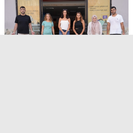
16 Eylül 2024 - 10:35
Editör:
İlk Haber
Veliler, sosyal destekten memnun
Kartal Belediyesi Sosyal Yardım İşleri Müdürlüğü bünyesinde
yürütülen proje kapsamında, Kartal’daki 24 ilkokulda belirlenen
bir kontenjan dahilinde öğrencilere çanta ve kırtasiye malzemesi
desteği sağlıyor. Projenin amacı, yeni eğitim-öğretim yılının