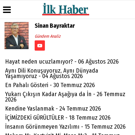
Sinan Bayraktar
Gündem Analiz
Üye Paneli
Hava
Köşe
Künye
Durumu
Yazarları
Haber
İletişim
Arşivi
Gazete
Video
Çerez
Manşetleri
Galeri
Gazete
Politikası
Hayat neden ucuzlamıyor? - 06 Ağustos 2026
Arşivi
Anketler
Foto
Gizlilik
Aynı Dili Konuşuyoruz, Aynı Dünyada
Galeri
Günün
Biyografiler
İlkeleri
Yaşamıyoruz - 04 Ağustos 2026
Haberleri
En Pahalı Gösteri - 30 Temmuz 2026
Yukarı Çıkışın Kadar Aşağıya da İn - 26 Temmuz
2026
Kendine Yaslanmak - 24 Temmuz 2026
İÇİMİZDEKİ GÜRÜLTÜLER - 18 Temmuz 2026
İnsanın Görünmeyen Yazılımı - 15 Temmuz 2026