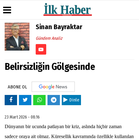
Sinan Bayraktar
Üye Paneli
Hava
Köşe
Künye
Gündem Analiz
Durumu
Yazarları
Haber
İletişim
Arşivi
Gazete
Video
Çerez
Manşetleri
Galeri
Gazete
Politikası
Belirsizliğin Gölgesinde
Arşivi
Anketler
Foto
Gizlilik
Galeri
Günün
Biyografiler
İlkeleri
Haberleri
ABONE OL
Dinle
23 Mart 2026 - 08:16
Dünyanın bir ucunda patlayan bir kriz, aslında hiçbir zaman
sadece oraya ait olmaz. Küresellik kavramında özellikle kullanılan