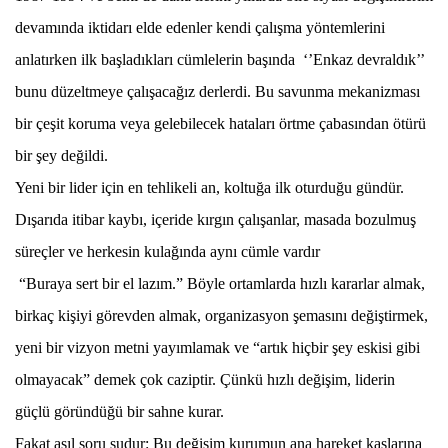
devamında iktidarı elde edenler kendi çalışma yöntemlerini
anlatırken ilk başladıkları cümlelerin başında ‘’Enkaz devraldık’’
bunu düzeltmeye çalışacağız derlerdi. Bu savunma mekanizması
bir çeşit koruma veya gelebilecek hataları örtme çabasından ötürü
bir şey değildi.
Yeni bir lider için en tehlikeli an, koltuğa ilk oturduğu gündür.
Dışarıda itibar kaybı, içeride kırgın çalışanlar, masada bozulmuş
süreçler ve herkesin kulağında aynı cümle vardır
“Buraya sert bir el lazım.” Böyle ortamlarda hızlı kararlar almak,
birkaç kişiyi görevden almak, organizasyon şemasını değiştirmek,
yeni bir vizyon metni yayımlamak ve “artık hiçbir şey eskisi gibi
olmayacak” demek çok caziptir. Çünkü hızlı değişim, liderin
güçlü göründüğü bir sahne kurar.
Fakat asıl soru şudur: Bu değişim kurumun ana hareket kaslarına