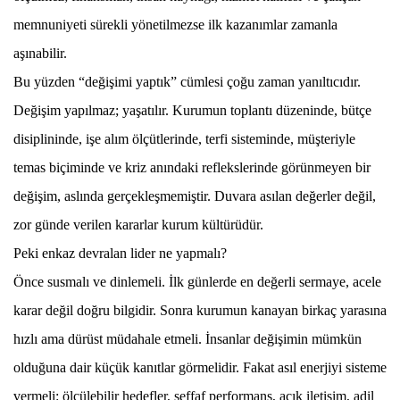
memnuniyeti sürekli yönetilmezse ilk kazanımlar zamanla
aşınabilir.
Bu yüzden “değişimi yaptık” cümlesi çoğu zaman yanıltıcıdır.
Değişim yapılmaz; yaşatılır. Kurumun toplantı düzeninde, bütçe
disiplininde, işe alım ölçütlerinde, terfi sisteminde, müşteriyle
temas biçiminde ve kriz anındaki reflekslerinde görünmeyen bir
değişim, aslında gerçekleşmemiştir. Duvara asılan değerler değil,
zor günde verilen kararlar kurum kültürüdür.
Peki enkaz devralan lider ne yapmalı?
Önce susmalı ve dinlemeli. İlk günlerde en değerli sermaye, acele
karar değil doğru bilgidir. Sonra kurumun kanayan birkaç yarasına
hızlı ama dürüst müdahale etmeli. İnsanlar değişimin mümkün
olduğuna dair küçük kanıtlar görmelidir. Fakat asıl enerjiyi sisteme
vermeli: ölçülebilir hedefler, şeffaf performans, açık iletişim, adil