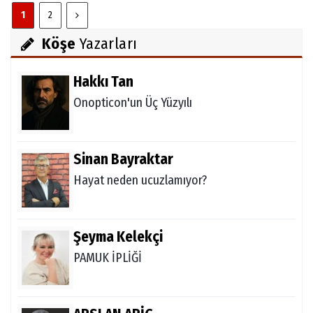
1
2
Köşe
Yazarları
Hakkı Tan
Onopticon'un Üç Yüzyılı
Sinan Bayraktar
Hayat neden ucuzlamıyor?
Şeyma Kelekçi
PAMUK İPLİĞİ