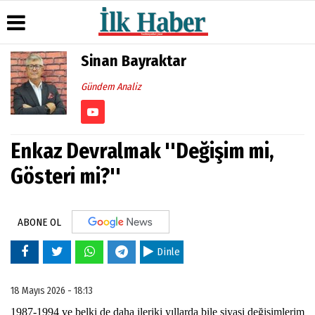
Sinan Bayraktar
Üye Paneli
Hava
Köşe
Künye
Gündem Analiz
Durumu
Yazarları
Haber
İletişim
Arşivi
Gazete
Video
Çerez
Manşetleri
Galeri
Gazete
Politikası
Enkaz Devralmak ''Değişim mi,
Arşivi
Anketler
Foto
Gizlilik
Galeri
Gösteri mi?''
Günün
Biyografiler
İlkeleri
Haberleri
ABONE OL
Dinle
18 Mayıs 2026 - 18:13
1987-1994 ve belki de daha ileriki yıllarda bile siyasi değişimlerim